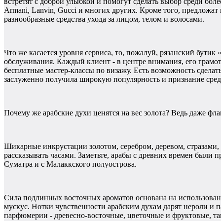
встретят с доброй улыбкой и помогут сделать выбор среди бол
Armani, Lanvin, Gucci и многих других. Кроме того, предложат 
разнообразные средства ухода за лицом, телом и волосами.
Что же касается уровня сервиса, то, пожалуй, рязанский бути
обслуживания. Каждый клиент - в центре внимания, его грамо
бесплатные мастер-классы по визажу. Есть возможность сделат
заслуженно получила широкую популярность и признание среди
Почему же арабские духи ценятся на вес золота? Ведь даже фла
Шикарные инкрустации золотом, серебром, деревом, стразами, 
рассказывать часами. Заметьте, арабы с древних времен были
Суматра и с Малаккского полуострова.
Сила подлинных восточных ароматов основана на использован
мускус. Нотки чувственности арабским духам дарят нероли и п
парфюмерии - древесно-восточные, цветочные и фруктовые, та