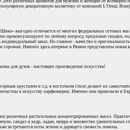
ее 2000 различных ароматов для мужчин и женщин от всемирно из
популярную декоративную косметику от компаний L'Oreal, Bourjois
к «Шико» выгодно отличается от многих федеральных сетевых маг
тно проконсультируют по любому вопросу, предложат скидки, п
ь индивидуальный заказ. Но главное - качество и оригинальност
 горожан. Именно здесь впервые в Рязани представлена новая 
коны для духов - настоящее произведение искусства!
горным хрусталем и т.д. в восточном стиле делают их самостоят
 причастны к искусству парфюмерии. Именно они привозили в Ев
ии различных растительных концентрированных масел. Практиче
ачули, сандал и кедр, ладан, мирра и множество удивительных 
кже встречаются ноты зелени и дарящего свежесть лимона.