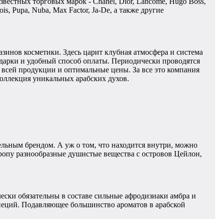
вестных торговых марок - Chanel, Dior, Lancome, Hugo Boss,
, Pupa, Nuba, Max Factor, Ja-De, а также другие
азинов косметики. Здесь царит клубная атмосфера и система
одарки и удобный способ оплаты. Периодически проводятся
ь всей продукции и оптимальные цены. За все это компания
коллекция уникальных арабских духов.
ельным брендом. А уж о том, что находится внутри, можно
ропу разнообразные душистые вещества с островов Цейлон,
ски обязательны в составе сильные афродизиаки амбра и
специй. Подавляющее большинство ароматов в арабской